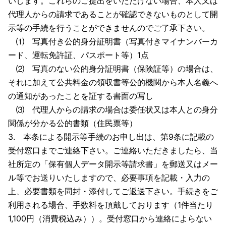
いします。これらのご提出をいただけない場合、本人又は
代理人からの請求であることが確認できないものとして開
示等の手続を行うことができませんのでご了承下さい。
⑴ 写真付き公的身分証明書（写真付きマイナンバーカ
ード、運転免許証、パスポート等）1点
⑵ 写真のない公的身分証明書（保険証等）の場合は、
それに加えて公共料金の領収書等公的機関から本人名義へ
の通知があったことを証する書面の写し
⑶ 代理人からの請求の場合は委任状又は本人との身分
関係が分かる公的書類（住民票等）
3. 本条による開示等手続のお申し出は、第9条に記載の
受付窓口までご連絡下さい。ご連絡いただきましたら、当
社所定の「保有個人データ開示等請求書」を郵送又はメー
ル等でお送りいたしますので、必要事項を記載・入力の
上、必要書類を同封・添付してご返送下さい。手続きをご
利用される場合、手数料を頂戴しております（1件当たり
1,100円（消費税込み））。受付窓口から連絡によらない