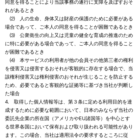
同意を得ることにより当該事務の遂行に支障を及ぼすおそ
れがあるとき
⑵ 人の生命、身体又は財産の保護のために必要がある
場合であって、ご本人の同意を得ることが困難であるとき
⑶ 公衆衛生の向上又は児童の健全な育成の推進のため
に特に必要がある場合であって、ご本人の同意を得ること
が困難であるとき
⑷ 本サービスの利用者が他の会員その他第三者の権利
を侵害又は侵害するおそれが客観的に存在する場合で、当
該権利侵害又は権利侵害のおそれが生じることを防止する
ため、必要であると客観的な証拠等に基づき当社が判断し
た場合
4. 取得した個人情報等は、第３条に定める利用目的を達
成するために必要な範囲において、日本のみならず当社の
委託先企業の所在国（アメリカやEU諸国等）を中心とす
る世界各国において保有および取り扱われる可能性があり
ます。この場合、当社は適用法令の要求するところに従