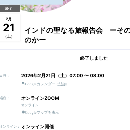
終了
2
月
21
インドの聖なる旅報告会 ーそ
（土）
のかー
終了しました
2026年2月21日（土）07:00 〜 08:00
日時：
Googleカレンダーに追加
オンラインZOOM
場所：
オンライン
Googleマップを表示
オンライン開催
オンライン：