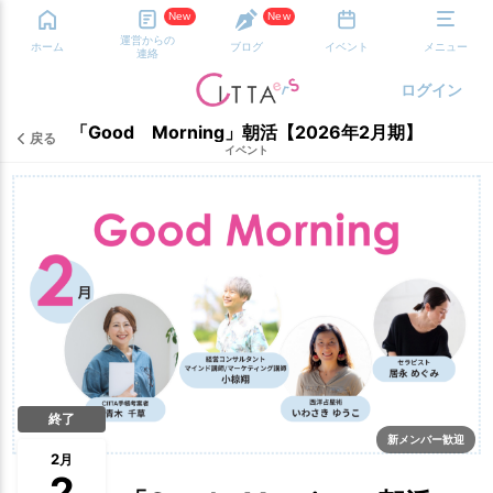
New
New
運営からの
ホーム
ブログ
イベント
メニュー
連絡
ログイン
「Good Morning」朝活【2026年2月期】
戻る
イベント
終了
新メンバー歓迎
2
月
2