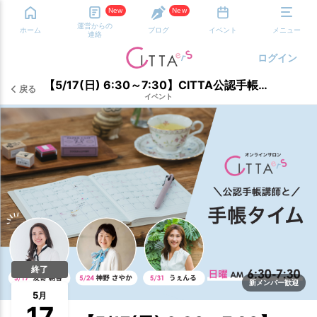
New
New
運営からの
ホーム
ブログ
イベント
メニュー
連絡
ログイン
【5/17(日) 6:30～7:30】CITTA公認手帳講師と手帳タイム 担当：友寄朝香
戻る
イベント
終了
新メンバー歓迎
5
月
17