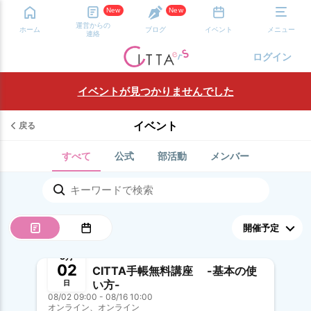
New
New
運営からの
ホーム
ブログ
イベント
メニュー
連絡
ログイン
イベントが見つかりませんでした
イベント
戻る
すべて
公式
部活動
メンバー
開催中
8月
02
CITTA手帳無料講座 -基本の使
い方-
日
08/02 09:00 - 08/16 10:00
オンライン、オンライン