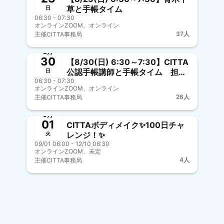
草と手帳タイム
日
06:30 - 07:30
オンラインZOOM、オンライン
37人
主催
CITTA事務局
募集中
新メンバー歓迎
事前決済
8月
30
【8/30(日) 6:30～7:30】CITTA
公認手帳講師と手帳タイム 担
日
06:30 - 07:30
当：友寄朝香
オンラインZOOM、オンライン
26人
主催
CITTA事務局
募集中
事前決済
9月
01
CITTAボディメイク✨100日チャ
レンジ！✨
火
09/01 06:00 - 12/10 06:30
オンラインZOOM、未定
4人
主催
CITTA事務局