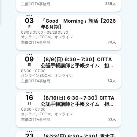
259人
主催
CITTA事務局
開催中
新メンバー歓迎
事前決済
8月
03
「Good Morning」朝活【2026
年8月期】
月
08/03 05:00 - 08/28 05:30
オンラインZOOM、オンライン
79人
主催
CITTA事務局
募集中
新メンバー歓迎
事前決済
8月
09
【8/9(日) 6:30～7:30】CITTA
公認手帳講師と手帳タイム 担
日
06:30 - 07:30
当：神野さやか
オンラインZOOM、オンライン
33人
主催
CITTA事務局
募集中
新メンバー歓迎
事前決済
8月
16
【8/16(日) 6:30～7:30】CITTA
公認手帳講師と手帳タイム 担
日
06:30 - 07:30
当：うぇんる
オンラインZOOM、オンライン
21人
主催
CITTA事務局
募集中
新メンバー歓迎
事前決済
8月
23
【8/23(日) 6:30～7:30】青木千