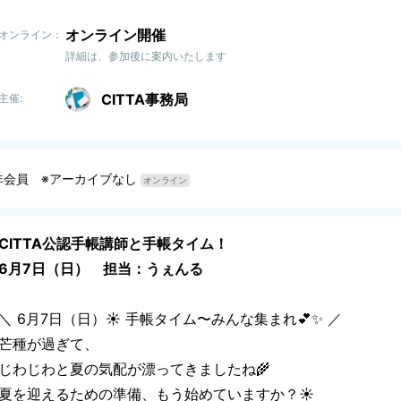
オンライン開催
オンライン：
詳細は、参加後に案内いたします
CITTA事務局
主催:
非会員 ※アーカイブなし
オンライン
CITTA公認手帳講師と手帳タイム！
6月7日（日） 担当：うぇんる
＼ 6月7日（日）☀️ 手帳タイム〜みんな集まれ💕✨ ／
芒種が過ぎて、
じわじわと夏の気配が漂ってきましたね🌾
夏を迎えるための準備、もう始めていますか？☀️