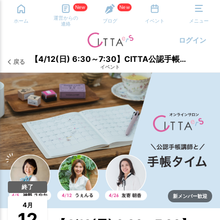
New
New
運営からの
ホーム
ブログ
イベント
メニュー
連絡
ログイン
【4/12(日) 6:30～7:30】CITTA公認手帳講師と手帳タイム 担当：うぇんる
戻る
イベント
終了
新メンバー歓迎
4
月
12