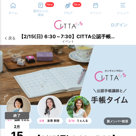
New
New
運営からの
ホーム
ブログ
イベント
メニュー
連絡
ログイン
【2/15(日) 6:30～7:30】CITTA公認手帳講師と手帳タイム 担当：うぇんる
戻る
イベント
終了
新メンバー歓迎
2
月
15